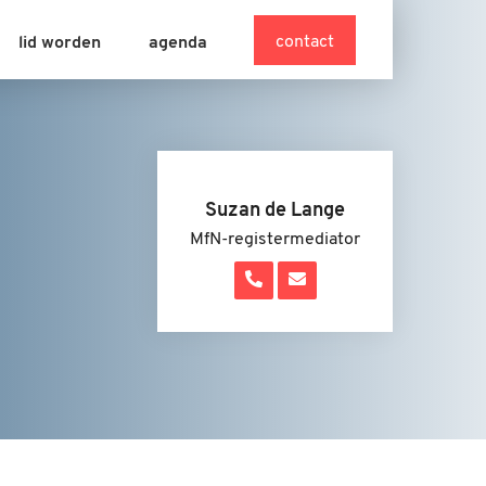
contact
lid worden
agenda
Suzan de Lange
MfN-registermediator