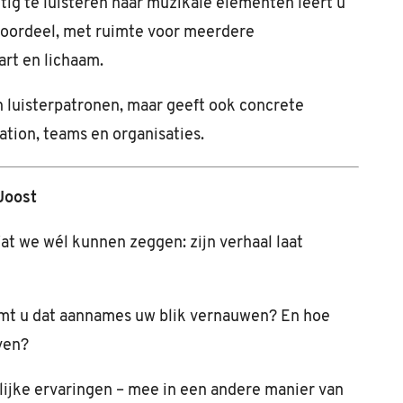
g te luisteren naar muzikale elementen leert u
r oordeel, met ruimte voor meerdere
rt en lichaam.
en luisterpatronen, maar geeft ook concrete
ation, teams en organisaties.
Joost
at we wél kunnen zeggen: zijn verhaal laat
mt u dat aannames uw blik vernauwen? En hoe
ven?
lijke ervaringen – mee in een andere manier van