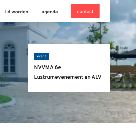
contact
lid worden
agenda
event
NVVMA 6e
Lustrumevenement en ALV