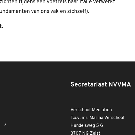
nzichten tijdens een voetreis naar Italië verwerkt
undamenten van ons vak en zichzelf).
t.
Secretariaat NVVMA
Verschoof Mediation
T.a.v. mr. Marina Verschoof
Handelsweg 5 G
3707 NG Zeist