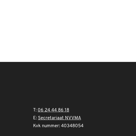
T:
06 24 44 86 18
E:
Secretariaat NVVMA
Kvk nummer: 40348054