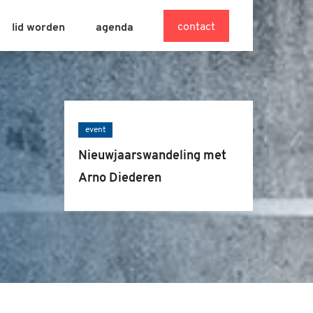
contact
lid worden
agenda
event
Nieuwjaarswandeling met
Arno Diederen