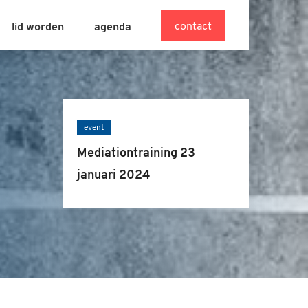
contact
lid worden
agenda
event
Mediationtraining 23
januari 2024