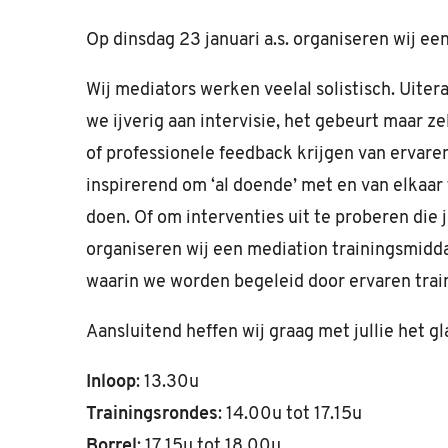
Op dinsdag 23 januari a.s. organiseren wij e
Wij mediators werken veelal solistisch. Uite
we ijverig aan intervisie, het gebeurt maar 
of professionele feedback krijgen van ervare
inspirerend om ‘al doende’ met en van elkaar
doen. Of om interventies uit te proberen die 
organiseren wij een mediation trainingsmidda
waarin we worden begeleid door ervaren trai
Aansluitend heffen wij graag met jullie het gl
Inloop
: 13.30u
Trainingsrondes
: 14.00u tot 17.15u
Borrel
: 17.15u tot 18.00u