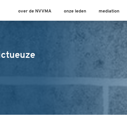
over de NVVMA
onze leden
mediation
ictueuze