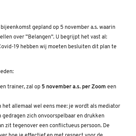
ke bijeenkomst gepland op 5 november a.s. waarin
ellen over
“Belangen”.
U begrijpt het vast al:
ovid-19 hebben wij moeten besluiten dit plan te
ieden:
en trainer, zal op
5 november a.s. per Zoom
een
het allemaal wel eens mee: je wordt als mediator
n gedragen zich onvoorspelbaar en drukken
an zit tegenover een conflictueus persoon. De
er hoe je effectief en met respect voor de