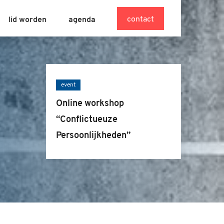
contact
lid worden
agenda
event
Online workshop
“Conflictueuze
Persoonlijkheden”