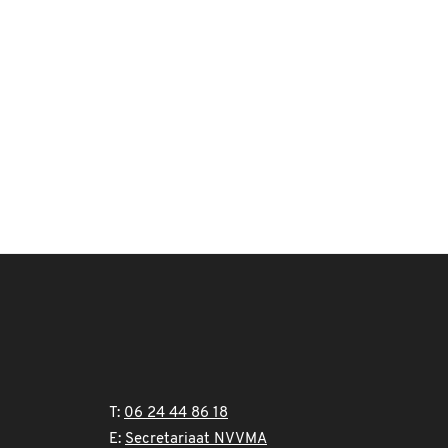
T:
06 24 44 86 18
E:
Secretariaat NVVMA